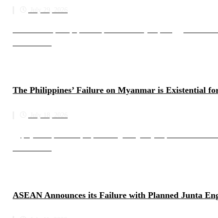
July 29, 2026
အာဆီယံသည် လိုရင်းမရောက်သော ဝေ့လည်ကြောင်ပတ်အပြောမ
Read more
The Philippines’ Failure on Myanmar is Existential 
July 18, 2026
မြန်မာ့အရေး ဖိလစ်ပိုင်နိုင်ငံ၏ပျက်ကွက်မှုသည် အာဆီယံတစ
Read more
ASEAN Announces its Failure with Planned Junta E