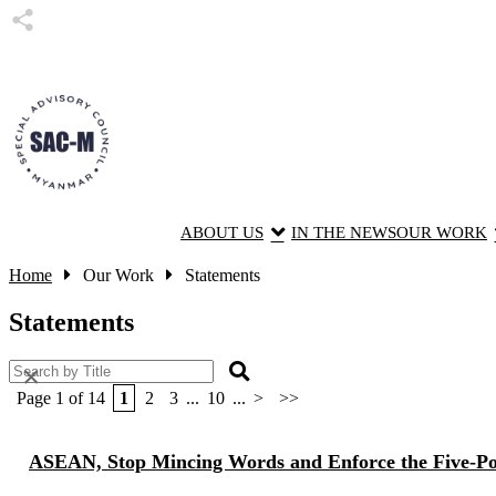
ABOUT US
IN THE NEWS
OUR WORK
Home
Our Work
Statements
Statements
×
Page 1 of 14
1
2
3
...
10
...
>
>>
ASEAN, Stop Mincing Words and Enforce the Five-P