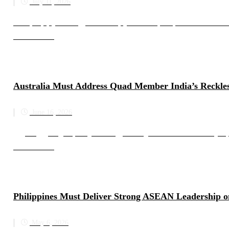
July 11, 2026
စစ်အုပ်စုနှင့် ထိတွေ့ဆက်ဆံမည့်အစီအစဉ်သည် အာဆီယံ၏ကျရှ
Read more
Australia Must Address Quad Member India’s Reckle
June 16, 2026
ဩစတြေးလျသည် Quad အဖွဲ့ဝင် အိန္ဒိယက မင်းအောင်လှိုင်နှ
Read more
Philippines Must Deliver Strong ASEAN Leadership o
May 6, 2026