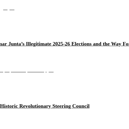
 ဖြစ�...
Junta’s Illegitimate 2025-26 Elections and the Way F
စ်အုပ်စု၏ တရားမဝင် ၂�...
storic Revolutionary Steering Council