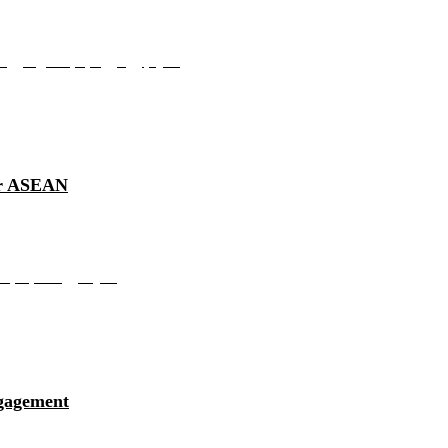
ျားကိုရပ်ပြီး မြန�...
for ASEAN
်ခုလုံး၏ဖြစ�...
ngagement