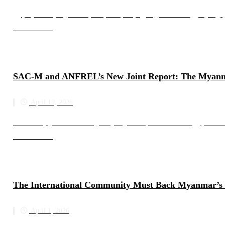
မြန်မာ့အရေးတွင် ငါးနှစ်တိုင် ဆိုးဆိုးရွားရွားအောင်မြင်မှုမရှိ
Read more
SAC-M and ANFREL’s New Joint Report: The Myanmar 
April 10, 2026
SAC-M နှင့် ANFREL တို့၏ ပူးတွဲအစီရင်ခံစာသစ် – မြန်မာစ
Read more
The International Community Must Back Myanmar’s Hi
April 1, 2026