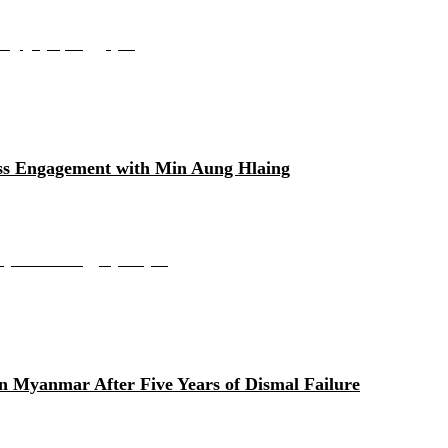
ုံးမှုကို ကြေ�...
ss Engagement with Min Aung Hlaing
င့် အဆင်အခြင်မဲ့ထ�...
n Myanmar After Five Years of Dismal Failure