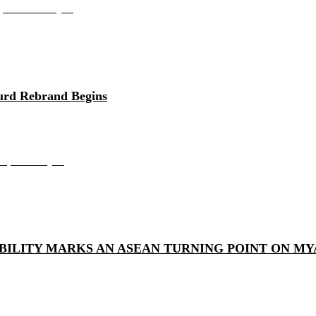
နိုင်ငံတကာ�...
urd Rebrand Begins
်းနှမ်း ပ�...
ILITY MARKS AN ASEAN TURNING POINT ON M
တ်ပြုဆောင်ရွက်ချ�...