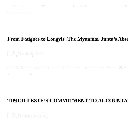
မြန်မာနိုင်ငံ၏ သမိုင်းဝင် တော်လှန်ရေးဦးဆောင်ကောင်စီကို 
Read more
From Fatigues to Longyis: The Myanmar Junta’s Abs
March 16, 2026
စစ်ယူနီဖောင်းမှ အရပ်ဝတ်ပြောင်း၍ မြန်မာစစ်အုပ်စု၏ ရူးနှမ
Read more
TIMOR-LESTE’S COMMITMENT TO ACCOUNTAB
February 23, 2026
တီမောလက်စ်တေ၏ တာဝန်ယူမှု၊ တာဝန်ခံမှုဆိုင်ရာ ကတိကဝ